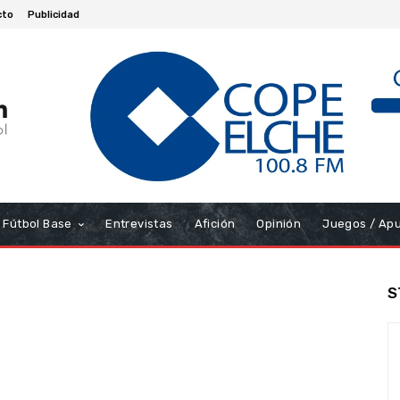
cto
Publicidad
Fútbol Base
Entrevistas
Afición
Opinión
Juegos / Ap
S