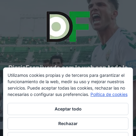
DiarioFranjiverde.com la web con toda la
Utilizamos cookies propias y de terceros para garantizar el
información del Elche C.F.
funcionamiento de la web, medir su uso y mejorar nuestros
servicios. Puede aceptar todas las cookies, rechazar las no
necesarias o configurar sus preferencias.
Política de cookies
Contacto en:
diario@franjiverde.com
Aceptar todo
Rechazar
© Copyright 2021 - Gestión y diseño por Rubén Maestre