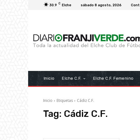
C
30.9
Elche
sábado 8 agosto, 2026
Cont
Inicio
Elche C.F.
Elche C.F. Femenino
Inicio
Etiquetas
Cádiz C.F.
Tag:
Cádiz C.F.