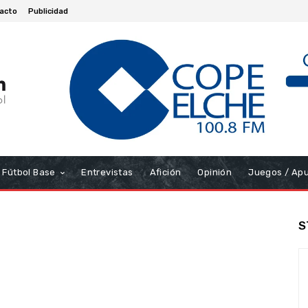
acto
Publicidad
Fútbol Base
Entrevistas
Afición
Opinión
Juegos / Ap
S