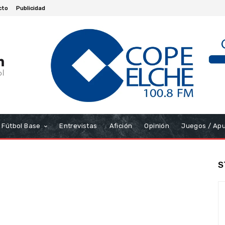
cto
Publicidad
Fútbol Base
Entrevistas
Afición
Opinión
Juegos / Ap
S