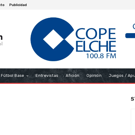
cto
Publicidad
Fútbol Base
Entrevistas
Afición
Opinión
Juegos / Ap
S