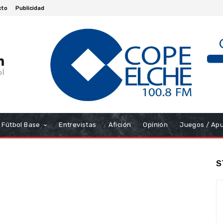
cto
Publicidad
Fútbol Base
Entrevistas
Afición
Opinión
Juegos / Ap
S