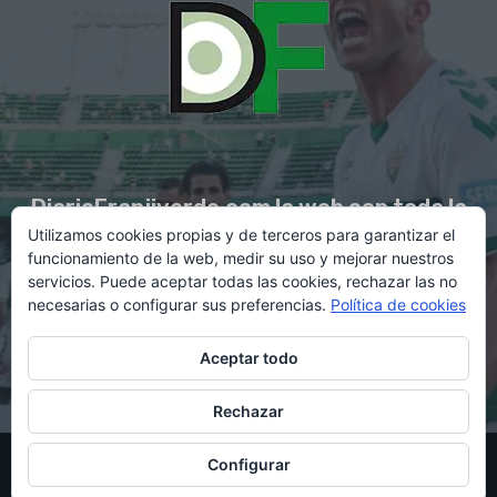
DiarioFranjiverde.com la web con toda la
Utilizamos cookies propias y de terceros para garantizar el
información del Elche C.F.
funcionamiento de la web, medir su uso y mejorar nuestros
servicios. Puede aceptar todas las cookies, rechazar las no
necesarias o configurar sus preferencias.
Política de cookies
Contacto en:
diario@franjiverde.com
Aceptar todo
Rechazar
© Copyright 2021 - Gestión y diseño por Rubén Maestre
Configurar
Política de cookies
Política de privacidad
Aviso legal
Contacto