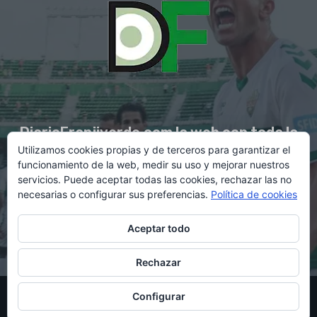
DiarioFranjiverde.com la web con toda la
Utilizamos cookies propias y de terceros para garantizar el
información del Elche C.F.
funcionamiento de la web, medir su uso y mejorar nuestros
servicios. Puede aceptar todas las cookies, rechazar las no
necesarias o configurar sus preferencias.
Política de cookies
Contacto en:
diario@franjiverde.com
Aceptar todo
Rechazar
© Copyright 2021 - Gestión y diseño por Rubén Maestre
Configurar
Política de cookies
Política de privacidad
Aviso legal
Contacto