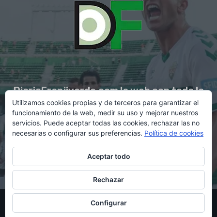
DiarioFranjiverde.com la web con toda la
Utilizamos cookies propias y de terceros para garantizar el
información del Elche C.F.
funcionamiento de la web, medir su uso y mejorar nuestros
servicios. Puede aceptar todas las cookies, rechazar las no
necesarias o configurar sus preferencias.
Política de cookies
Contacto en:
diario@franjiverde.com
Aceptar todo
Rechazar
© Copyright 2021 - Gestión y diseño por Rubén Maestre
Configurar
Política de cookies
Política de privacidad
Aviso legal
Contacto