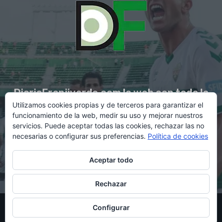
DiarioFranjiverde.com la web con toda la
Utilizamos cookies propias y de terceros para garantizar el
información del Elche C.F.
funcionamiento de la web, medir su uso y mejorar nuestros
servicios. Puede aceptar todas las cookies, rechazar las no
necesarias o configurar sus preferencias.
Política de cookies
Contacto en:
diario@franjiverde.com
Aceptar todo
Rechazar
© Copyright 2021 - Gestión y diseño por Rubén Maestre
Configurar
Política de cookies
Política de privacidad
Aviso legal
Contacto