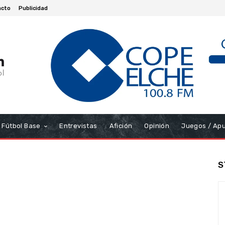
acto
Publicidad
Fútbol Base
Entrevistas
Afición
Opinión
Juegos / Ap
S