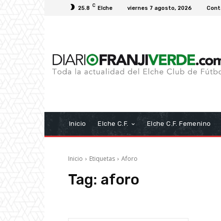
C
25.8
Elche
viernes 7 agosto, 2026
Cont
Inicio
Elche C.F.
Elche C.F. Femenino
Inicio
Etiquetas
Aforo
Tag:
aforo