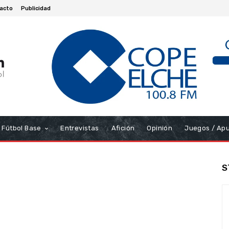
acto
Publicidad
Fútbol Base
Entrevistas
Afición
Opinión
Juegos / Ap
S