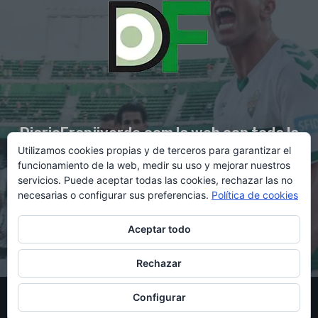
DiarioFranjiverde.com la web con toda la
Utilizamos cookies propias y de terceros para garantizar el
información del Elche C.F.
funcionamiento de la web, medir su uso y mejorar nuestros
servicios. Puede aceptar todas las cookies, rechazar las no
necesarias o configurar sus preferencias.
Política de cookies
Contacto en:
diario@franjiverde.com
Aceptar todo
Rechazar
© Copyright 2021 - Gestión y diseño por Rubén Maestre
Configurar
Política de cookies
Política de privacidad
Aviso legal
Contacto