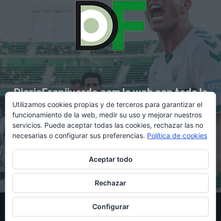
DiarioFranjiverde.com la web con toda la
Utilizamos cookies propias y de terceros para garantizar el
información del Elche C.F.
funcionamiento de la web, medir su uso y mejorar nuestros
servicios. Puede aceptar todas las cookies, rechazar las no
necesarias o configurar sus preferencias.
Política de cookies
Contacto en:
diario@franjiverde.com
Aceptar todo
Rechazar
© Copyright 2021 - Gestión y diseño por Rubén Maestre
Configurar
Política de cookies
Política de privacidad
Aviso legal
Contacto