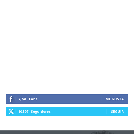
7,741
Fans
ME GUSTA
10,507
Seguidores
SEGUIR