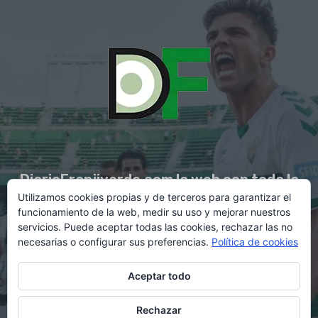
DiarioFranjiverde.com la web con toda la
Utilizamos cookies propias y de terceros para garantizar el
información del Elche C.F.
funcionamiento de la web, medir su uso y mejorar nuestros
servicios. Puede aceptar todas las cookies, rechazar las no
necesarias o configurar sus preferencias.
Política de cookies
Contacto en:
diario@franjiverde.com
Aceptar todo
Rechazar