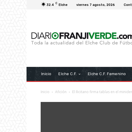
C
32.4
Elche
viernes 7 agosto, 2026
Cont
Inicio
Elche C.F.
Elche C.F. Femenino
Inicio
Afición
El Ilicitano firma tablas en el minider