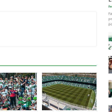
Fe
Fa
po
po