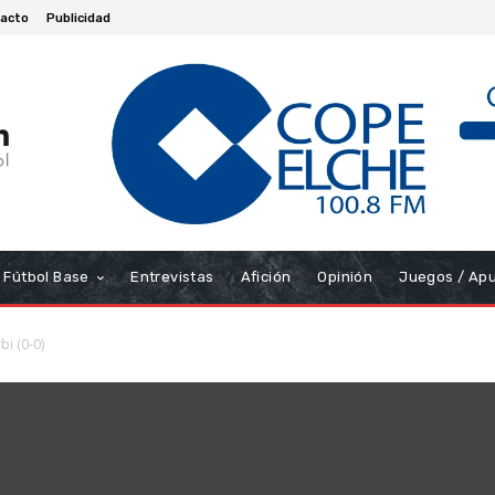
acto
Publicidad
Fútbol Base
Entrevistas
Afición
Opinión
Juegos / Ap
bi (0-0)