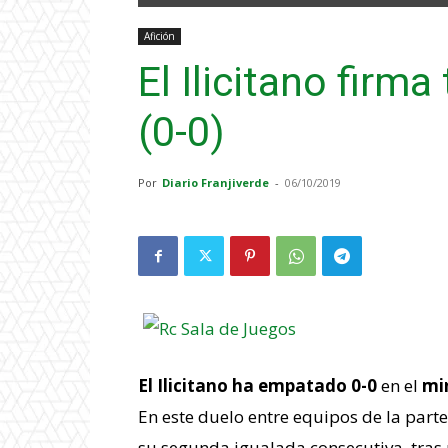
Afición
El Ilicitano firma
(0-0)
Por
Diario Franjiverde
-
06/10/2019
El Ilicitano ha empatado 0-0
en el
mi
En este duelo entre equipos de la parte 
su segunda igualada consecutiva, tras 