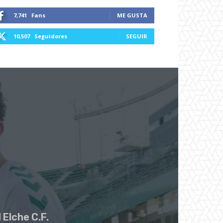
7,741
Fans
ME GUSTA
10,507
Seguidores
SEGUIR
 Elche C.F.