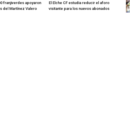
0 franjiverdes apoyaron
El Elche CF estudia reducir el aforo
os del Martínez Valero
visitante para los nuevos abonados