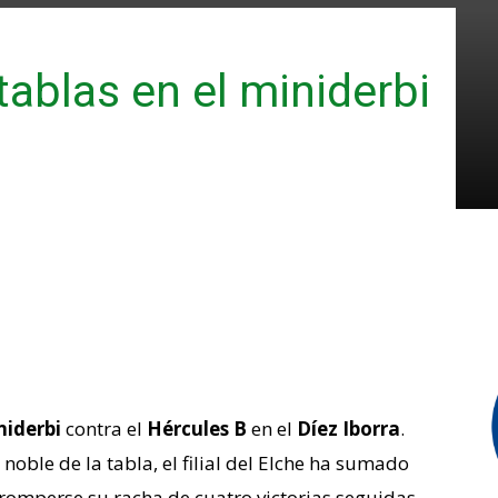
 tablas en el miniderbi
niderbi
contra el
Hércules B
en el
Díez Iborra
.
noble de la tabla, el filial del Elche ha sumado
romperse su racha de cuatro victorias seguidas.