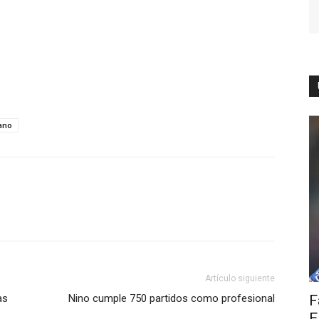
tano
Artículo siguiente
as
Nino cumple 750 partidos como profesional
F
E