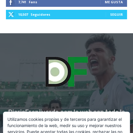
7,741
Fans
ME GUSTA
10,507
Seguidores
SEGUIR
DiarioFranjiverde.com la web con toda la
Utilizamos cookies propias y de terceros para garantizar el
información del Elche C.F.
funcionamiento de la web, medir su uso y mejorar nuestros
servicios. Puede aceptar todas las cookies, rechazar las no