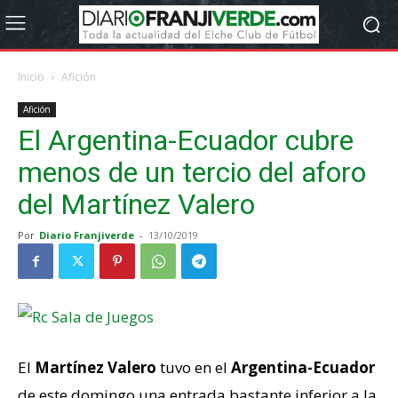
Inicio
Afición
Afición
El Argentina-Ecuador cubre
menos de un tercio del aforo
del Martínez Valero
Por
Diario Franjiverde
-
13/10/2019
El
Martínez Valero
tuvo en el
Argentina-Ecuador
de este domingo una entrada bastante inferior a la