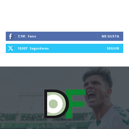
7,741
Fans
ME GUSTA
10,507
Seguidores
SEGUIR