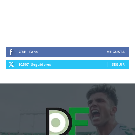
7,741
Fans
ME GUSTA
10,507
Seguidores
SEGUIR