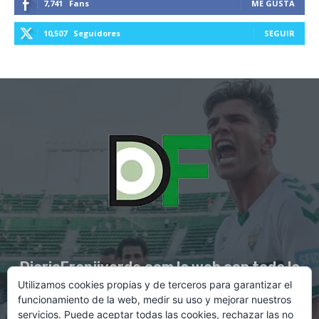
7,741
Fans
ME GUSTA
10,507
Seguidores
SEGUIR
DiarioFranjiverde.com la web con toda la
Utilizamos cookies propias y de terceros para garantizar el
información del Elche C.F.
funcionamiento de la web, medir su uso y mejorar nuestros
servicios. Puede aceptar todas las cookies, rechazar las no